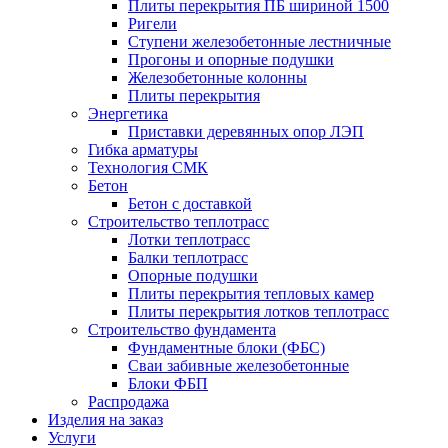
Плиты перекрытия ПБ шириной 1500
Ригели
Ступени железобетонные лестничные
Прогоны и опорные подушки
Железобетонные колонны
Плиты перекрытия
Энергетика
Приставки деревянных опор ЛЭП
Гибка арматуры
Технология СМК
Бетон
Бетон с доставкой
Строительство теплотрасс
Лотки теплотрасс
Балки теплотрасс
Опорные подушки
Плиты перекрытия тепловых камер
Плиты перекрытия лотков теплотрасс
Строительство фундамента
Фундаментные блоки (ФБС)
Сваи забивные железобетонные
Блоки ФБП
Распродажа
Изделия на заказ
Услуги