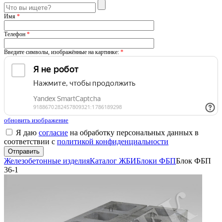
Имя
*
Телефон
*
Введите символы, изображённые на картинке:
*
обновить изображение
Я даю
согласие
на обработку персональных данных в
соответствии с
политикой конфиденциальности
Железобетонные изделия
Каталог ЖБИ
Блоки ФБП
Блок ФБП
36-1