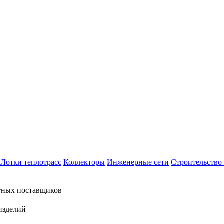
Лотки теплотрасс
Коллекторы
Инженерные сети
Строительство 
тных поставщиков
изделий