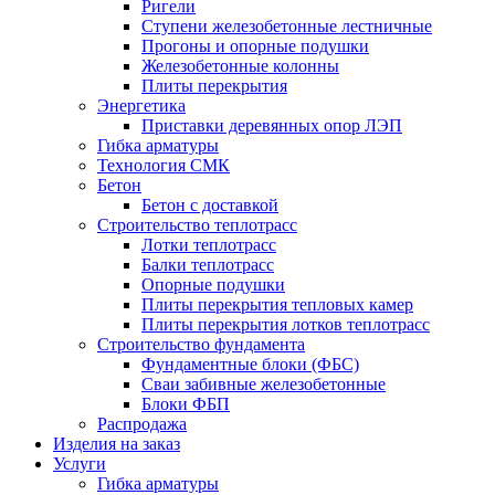
Ригели
Ступени железобетонные лестничные
Прогоны и опорные подушки
Железобетонные колонны
Плиты перекрытия
Энергетика
Приставки деревянных опор ЛЭП
Гибка арматуры
Технология СМК
Бетон
Бетон с доставкой
Строительство теплотрасс
Лотки теплотрасс
Балки теплотрасс
Опорные подушки
Плиты перекрытия тепловых камер
Плиты перекрытия лотков теплотрасс
Строительство фундамента
Фундаментные блоки (ФБС)
Сваи забивные железобетонные
Блоки ФБП
Распродажа
Изделия на заказ
Услуги
Гибка арматуры