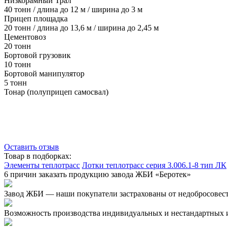
Низкорамный Трал
40 тонн / длина до 12 м / ширина до 3 м
Прицеп площадка
20 тонн / длина до 13,6 м / ширина до 2,45 м
Цементовоз
20 тонн
Бортовой грузовик
10 тонн
Бортовой манипулятор
5 тонн
Тонар (полуприцеп самосвал)
Оставить отзыв
Товар в подборках:
Элементы теплотрасс
Лотки теплотрасс серия 3.006.1-8 тип ЛК
6 причин заказать продукцию завода ЖБИ «Беротек»
Завод ЖБИ — наши покупатели застрахованы от недобросовес
Возможность производства индивидуальных и нестандартных 