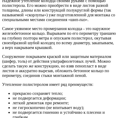
Надежное утепление колодца своими руками с помощью
полистерола. Его можно приобрести в виде листов разной
толщины, длины или конструкций полукруглой формы (так
называемой «скорлупы») уже подготовленной для монтажа со
специальными местами соединения «шип-паз».
Самое уязвимое место промерзания колодца - это наружное
железобетонное кольцо. Вырываем по его периметру траншею
на глубину полтора метра и опускаем полистерол, окутывая
своеобразной шубой колодец по всему диаметру, закапываем,
а верх накрываем крышкой.
Сооружение покрываем краской или защитным материалом
(шифер, толь) от действия ультрафиолетовых лучей. Можно
сделать такую же конструкцию, но взяв пенопласт в виде
листов и аккуратно вырезав, обложить бетонное кольцо по
периметру, соединив стыки монтажной пеной.
Утепление полистеролом имеет ряд преимуществ:
прекрасно сохраняет тепло;
не подвергается деформации;
легкий демонтаж при ремонте;
не гигроскопично (не впитывает воду);
не подвергается гниению и устойчиво к плесени и
грибкам.