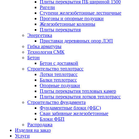
Плиты перекрытия ПБ шириной 1500
Ригели
Ступени железобетонные лестничные
Прогоны и опорные подушки
Железобетонные колонны
Плиты перекрытия
Энергетика
Приставки деревянных опор ЛЭП
Гибка арматуры
Технология СМК
Бетон
Бетон с доставкой
Строительство теплотрасс
Лотки теплотрасс
Балки теплотрасс
Опорные подушки
Плиты перекрытия тепловых камер
Плиты перекрытия лотков теплотрасс
Строительство фундамента
Фундаментные блоки (ФБС)
Сваи забивные железобетонные
Блоки ФБП
Распродажа
Изделия на заказ
Услуги