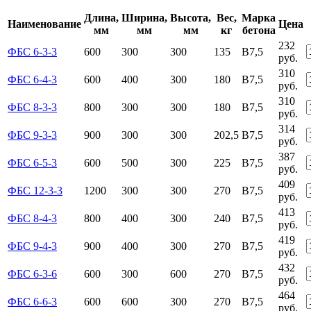
Длина,
Ширина,
Высота,
Вес,
Марка
Наименование
Цена
мм
мм
мм
кг
бетона
232
ФБС 6-3-3
600
300
300
135
B7,5
руб.
310
ФБС 6-4-3
600
400
300
180
B7,5
руб.
310
ФБС 8-3-3
800
300
300
180
B7,5
руб.
314
ФБС 9-3-3
900
300
300
202,5
B7,5
руб.
387
ФБС 6-5-3
600
500
300
225
B7,5
руб.
409
ФБС 12-3-3
1200
300
300
270
B7,5
руб.
413
ФБС 8-4-3
800
400
300
240
B7,5
руб.
419
ФБС 9-4-3
900
400
300
270
B7,5
руб.
432
ФБС 6-3-6
600
300
600
270
B7,5
руб.
464
ФБС 6-6-3
600
600
300
270
B7,5
руб.