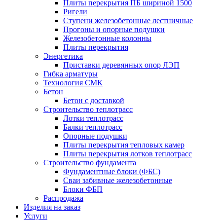
Плиты перекрытия ПБ шириной 1500
Ригели
Ступени железобетонные лестничные
Прогоны и опорные подушки
Железобетонные колонны
Плиты перекрытия
Энергетика
Приставки деревянных опор ЛЭП
Гибка арматуры
Технология СМК
Бетон
Бетон с доставкой
Строительство теплотрасс
Лотки теплотрасс
Балки теплотрасс
Опорные подушки
Плиты перекрытия тепловых камер
Плиты перекрытия лотков теплотрасс
Строительство фундамента
Фундаментные блоки (ФБС)
Сваи забивные железобетонные
Блоки ФБП
Распродажа
Изделия на заказ
Услуги