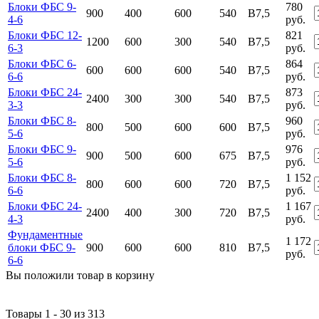
Блоки ФБС 9-
780
900
400
600
540
B7,5
4-6
руб.
Блоки ФБС 12-
821
1200
600
300
540
B7,5
6-3
руб.
Блоки ФБС 6-
864
600
600
600
540
B7,5
6-6
руб.
Блоки ФБС 24-
873
2400
300
300
540
B7,5
3-3
руб.
Блоки ФБС 8-
960
800
500
600
600
B7,5
5-6
руб.
Блоки ФБС 9-
976
900
500
600
675
B7,5
5-6
руб.
Блоки ФБС 8-
1 152
800
600
600
720
B7,5
6-6
руб.
Блоки ФБС 24-
1 167
2400
400
300
720
B7,5
4-3
руб.
Фундаментные
1 172
блоки ФБС 9-
900
600
600
810
B7,5
руб.
6-6
Вы положили
товар
в
корзину
Товары 1 - 30 из 313