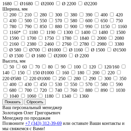
1680
Ø1680
Ø2000
Ø 2200
Ø2200
Ширина, мм
200
210
280
300
380
390
400
420
430
500
550
570
580
600
650
750
780
790
850
880
900
990
1150
1160
1160*
1180
1190
1300
1400
1480
1500
1590
1700
1750
1780
1840
2000
2080
2160
2380
2460
2760
2780
2980
3380
Ø 580
Ø700
Ø1000
Ø 1160
Ø 1500
Ø1500
Ø 1500
Ø 1680
Ø2000
Ø 2200
Высота, мм
50
60
70
80
90
100
120
120/160
140
150
150 Ø1000
160
180
200
220
220 Ø580
220 Ø1000
250
280
290
300
350
400
430
450
530
550
570
580
590
680
700
720
740
760
880
890
1030
1040
1060
1180
1340
1360
Ваш персональный менеджер
Золотарев Олег Григорьевич
Менеджер по продажам
Позвоните
+7 (343) 312-39-69
или оставьте Ваши контакты и
мы свяжемся с Вами!