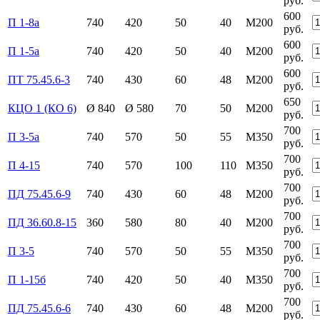
руб.
600
П 1-8а
740
420
50
40
М200
руб.
600
П 1-5а
740
420
50
40
М200
руб.
600
ПТ 75.45.6-3
740
430
60
48
М200
руб.
650
КЦО 1 (КО 6)
Ø 840
Ø 580
70
50
М200
руб.
700
П 3-5а
740
570
50
55
М350
руб.
700
П 4-15
740
570
100
110
М350
руб.
700
ПД 75.45.6-9
740
430
60
48
М200
руб.
700
ПД 36.60.8-15
360
580
80
40
М200
руб.
700
П 3-5
740
570
50
55
М350
руб.
700
П 1-15б
740
420
50
40
М350
руб.
700
ПД 75.45.6-6
740
430
60
48
М200
руб.