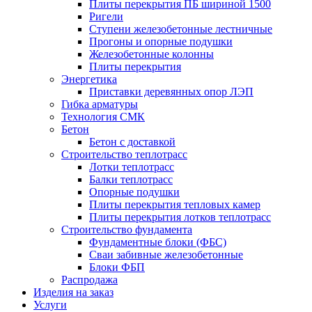
Плиты перекрытия ПБ шириной 1500
Ригели
Ступени железобетонные лестничные
Прогоны и опорные подушки
Железобетонные колонны
Плиты перекрытия
Энергетика
Приставки деревянных опор ЛЭП
Гибка арматуры
Технология СМК
Бетон
Бетон с доставкой
Строительство теплотрасс
Лотки теплотрасс
Балки теплотрасс
Опорные подушки
Плиты перекрытия тепловых камер
Плиты перекрытия лотков теплотрасс
Строительство фундамента
Фундаментные блоки (ФБС)
Сваи забивные железобетонные
Блоки ФБП
Распродажа
Изделия на заказ
Услуги