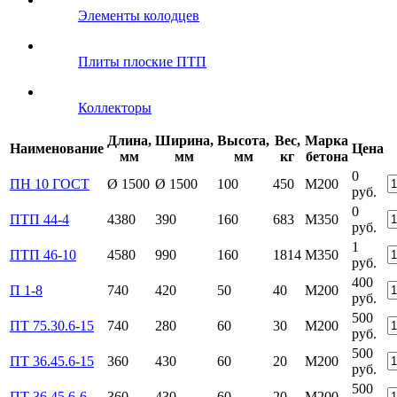
Элементы колодцев
Плиты плоские ПТП
Коллекторы
Длина,
Ширина,
Высота,
Вес,
Марка
Наименование
Цена
мм
мм
мм
кг
бетона
0
ПН 10 ГОСТ
Ø 1500
Ø 1500
100
450
М200
руб.
0
ПТП 44-4
4380
390
160
683
М350
руб.
1
ПТП 46-10
4580
990
160
1814
М350
руб.
400
П 1-8
740
420
50
40
М200
руб.
500
ПТ 75.30.6-15
740
280
60
30
М200
руб.
500
ПТ 36.45.6-15
360
430
60
20
М200
руб.
500
ПТ 36.45.6-6
360
430
60
20
М200