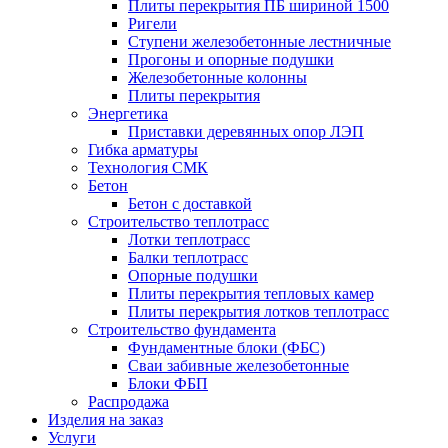
Плиты перекрытия ПБ шириной 1500
Ригели
Ступени железобетонные лестничные
Прогоны и опорные подушки
Железобетонные колонны
Плиты перекрытия
Энергетика
Приставки деревянных опор ЛЭП
Гибка арматуры
Технология СМК
Бетон
Бетон с доставкой
Строительство теплотрасс
Лотки теплотрасс
Балки теплотрасс
Опорные подушки
Плиты перекрытия тепловых камер
Плиты перекрытия лотков теплотрасс
Строительство фундамента
Фундаментные блоки (ФБС)
Сваи забивные железобетонные
Блоки ФБП
Распродажа
Изделия на заказ
Услуги