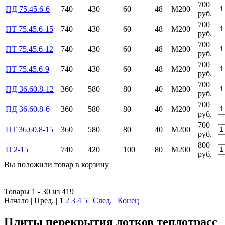
700
ПД 75.45.6-6
740
430
60
48
М200
руб.
700
ПТ 75.45.6-15
740
430
60
48
М200
руб.
700
ПТ 75.45.6-12
740
430
60
48
М200
руб.
700
ПТ 75.45.6-9
740
430
60
48
М200
руб.
700
ПД 36.60.8-12
360
580
80
40
М200
руб.
700
ПД 36.60.8-6
360
580
80
40
М200
руб.
700
ПТ 36.60.8-15
360
580
80
40
М200
руб.
800
П 2-15
740
420
100
80
М200
руб.
Вы положили
товар
в
корзину
Товары 1 - 30 из 419
Начало | Пред. |
1
2
3
4
5
|
След.
|
Конец
Плиты перекрытия лотков теплотрасс