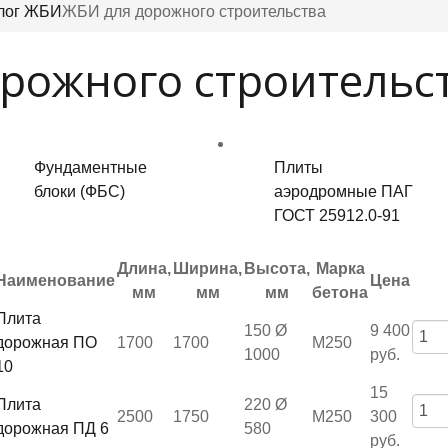
лог ЖБИ
ЖБИ для дорожного строительства
рожного строительс
Фундаментные
Плиты
блоки (ФБС)
аэродромные ПАГ
ГОСТ 25912.0-91
Длина,
Ширина,
Высота,
Марка
Наименование
Цена
мм
мм
мм
бетона
Плита
150 Ø
9 400
дорожная ПО
1700
1700
М250
1000
руб.
10
15
Плита
220 Ø
2500
1750
М250
300
дорожная ПД 6
580
руб.