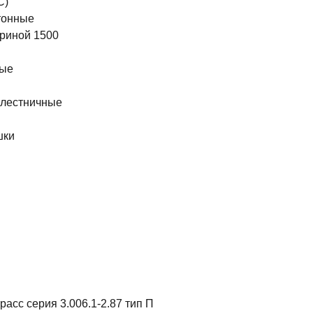
С)
тонные
риной 1500
ные
 лестничные
шки
ы
асс серия 3.006.1-2.87 тип П