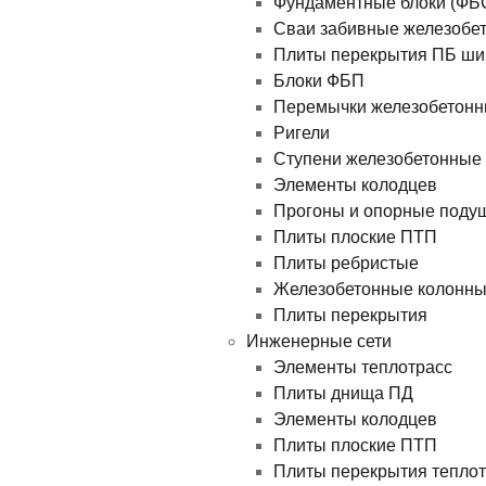
Фундаментные блоки (ФБ
Сваи забивные железобе
Плиты перекрытия ПБ ши
Блоки ФБП
Перемычки железобетон
Ригели
Ступени железобетонные
Элементы колодцев
Прогоны и опорные поду
Плиты плоские ПТП
Плиты ребристые
Железобетонные колонн
Плиты перекрытия
Инженерные сети
Элементы теплотрасс
Плиты днища ПД
Элементы колодцев
Плиты плоские ПТП
Плиты перекрытия теплотр