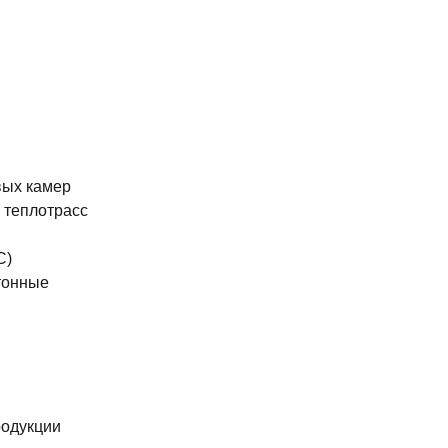
вых камер
 теплотрасс
С)
тонные
родукции