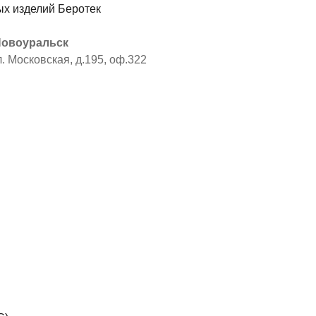
 Новоуральск
л. Московская, д.195, оф.322
я
ы