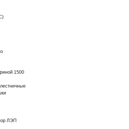
С)
во
риной 1500
 лестничные
шки
ы
пор ЛЭП