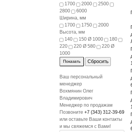
1700
2000
2500
2800
6000
Ширина, мм
1700
1750
2000
Высота, мм
140
150 Ø 1000
180
220
220 Ø 580
220 Ø
1000
Ваш персональный
менеджер
Вохмянин Олег
Владимирович
Менеджер по продажам
Позвоните
+7 (343) 312-39-69
или оставьте Ваши контакты
и мы свяжемся с Вами!