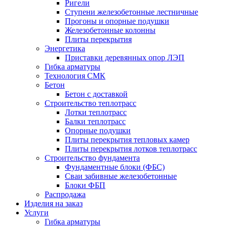
Ригели
Ступени железобетонные лестничные
Прогоны и опорные подушки
Железобетонные колонны
Плиты перекрытия
Энергетика
Приставки деревянных опор ЛЭП
Гибка арматуры
Технология СМК
Бетон
Бетон с доставкой
Строительство теплотрасс
Лотки теплотрасс
Балки теплотрасс
Опорные подушки
Плиты перекрытия тепловых камер
Плиты перекрытия лотков теплотрасс
Строительство фундамента
Фундаментные блоки (ФБС)
Сваи забивные железобетонные
Блоки ФБП
Распродажа
Изделия на заказ
Услуги
Гибка арматуры