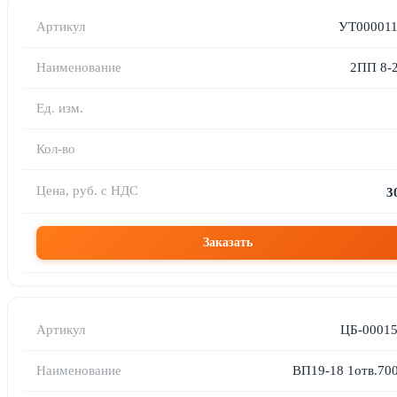
УТ00001
2ПП 8-2
3
Заказать
ЦБ-0001
ВП19-18 1отв.700