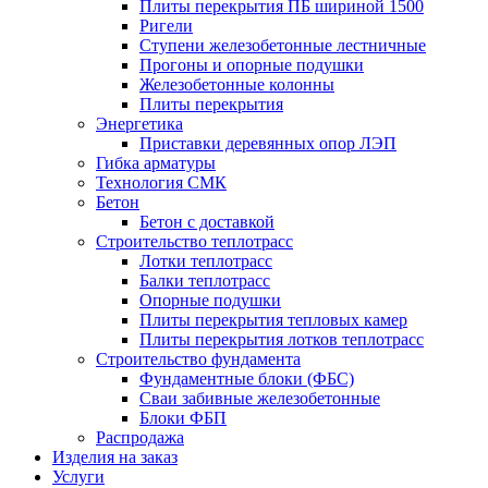
Плиты перекрытия ПБ шириной 1500
Ригели
Ступени железобетонные лестничные
Прогоны и опорные подушки
Железобетонные колонны
Плиты перекрытия
Энергетика
Приставки деревянных опор ЛЭП
Гибка арматуры
Технология СМК
Бетон
Бетон с доставкой
Строительство теплотрасс
Лотки теплотрасс
Балки теплотрасс
Опорные подушки
Плиты перекрытия тепловых камер
Плиты перекрытия лотков теплотрасс
Строительство фундамента
Фундаментные блоки (ФБС)
Сваи забивные железобетонные
Блоки ФБП
Распродажа
Изделия на заказ
Услуги