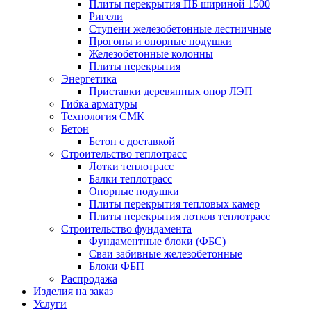
Плиты перекрытия ПБ шириной 1500
Ригели
Ступени железобетонные лестничные
Прогоны и опорные подушки
Железобетонные колонны
Плиты перекрытия
Энергетика
Приставки деревянных опор ЛЭП
Гибка арматуры
Технология СМК
Бетон
Бетон с доставкой
Строительство теплотрасс
Лотки теплотрасс
Балки теплотрасс
Опорные подушки
Плиты перекрытия тепловых камер
Плиты перекрытия лотков теплотрасс
Строительство фундамента
Фундаментные блоки (ФБС)
Сваи забивные железобетонные
Блоки ФБП
Распродажа
Изделия на заказ
Услуги