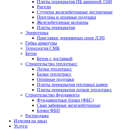
Плиты перекрытия ПБ шириной 1500
Ригели
Ступени железобетонные лестничные
Прогоны и опорные подушки
Железобетонные колонны
Плиты перекрытия
Энергетика
Приставки деревянных опор ЛЭП
Гибка арматуры
Технология СМК
Бетон
Бетон с доставкой
Строительство теплотрасс
Лотки теплотрасс
Балки теплотрасс
Опорные подушки
Плиты перекрытия тепловых камер
Плиты перекрытия лотков теплотрасс
Строительство фундамента
Фундаментные блоки (ФБС)
Сваи забивные железобетонные
Блоки ФБП
Распродажа
Изделия на заказ
Услуги