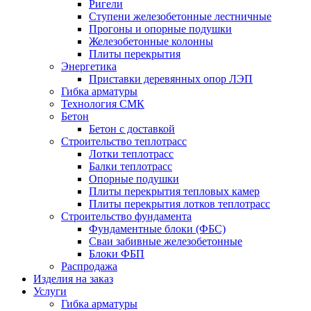
Ригели
Ступени железобетонные лестничные
Прогоны и опорные подушки
Железобетонные колонны
Плиты перекрытия
Энергетика
Приставки деревянных опор ЛЭП
Гибка арматуры
Технология СМК
Бетон
Бетон с доставкой
Строительство теплотрасс
Лотки теплотрасс
Балки теплотрасс
Опорные подушки
Плиты перекрытия тепловых камер
Плиты перекрытия лотков теплотрасс
Строительство фундамента
Фундаментные блоки (ФБС)
Сваи забивные железобетонные
Блоки ФБП
Распродажа
Изделия на заказ
Услуги
Гибка арматуры