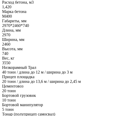
Расход бетона, м3
1,420
Марка бетона
М400
Габариты, мм
2970*2460*740
Длина, мм
2970
Ширина, мм
2460
Высота, мм
740
Вес, кг
3550
Низкорамный Трал
40 тонн / длина до 12 м / ширина до 3 м
Прицеп площадка
20 тонн / длина до 13,6 м / ширина до 2,45 м
Цементовоз
20 тонн
Бортовой грузовик
10 тонн
Бортовой манипулятор
5 тонн
Тонар (полуприцеп самосвал)