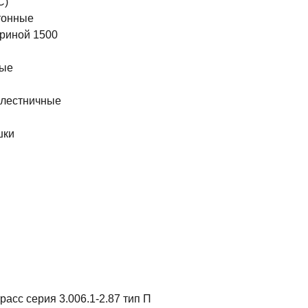
С)
тонные
риной 1500
ные
 лестничные
шки
ы
асс серия 3.006.1-2.87 тип П