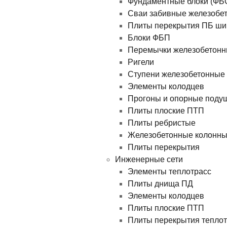
Фундаментные блоки (ФБ
Сваи забивные железобе
Плиты перекрытия ПБ ши
Блоки ФБП
Перемычки железобетон
Ригели
Ступени железобетонные
Элементы колодцев
Прогоны и опорные поду
Плиты плоские ПТП
Плиты ребристые
Железобетонные колонн
Плиты перекрытия
Инженерные сети
Элементы теплотрасс
Плиты днища ПД
Элементы колодцев
Плиты плоские ПТП
Плиты перекрытия теплотр