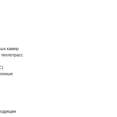
вых камер
 теплотрасс
С)
тонные
родукции