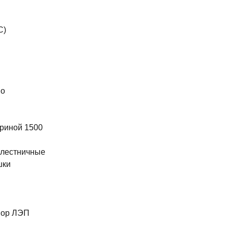
С)
во
риной 1500
 лестничные
шки
ы
пор ЛЭП