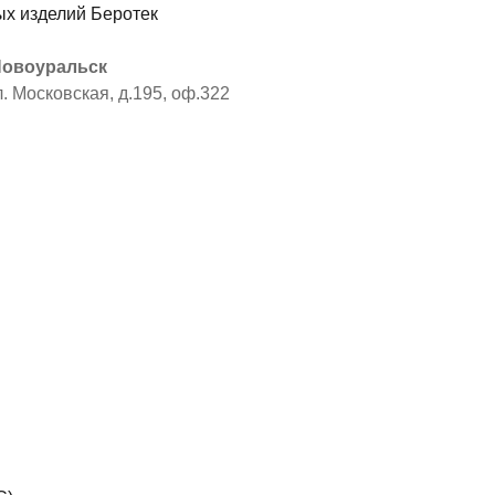
 Новоуральск
л. Московская, д.195, оф.322
я
ы