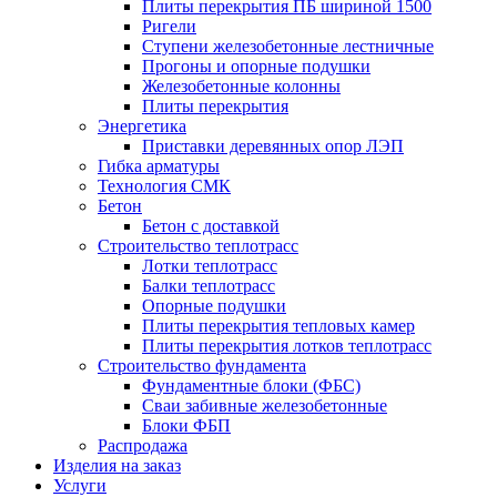
Плиты перекрытия ПБ шириной 1500
Ригели
Ступени железобетонные лестничные
Прогоны и опорные подушки
Железобетонные колонны
Плиты перекрытия
Энергетика
Приставки деревянных опор ЛЭП
Гибка арматуры
Технология СМК
Бетон
Бетон с доставкой
Строительство теплотрасс
Лотки теплотрасс
Балки теплотрасс
Опорные подушки
Плиты перекрытия тепловых камер
Плиты перекрытия лотков теплотрасс
Строительство фундамента
Фундаментные блоки (ФБС)
Сваи забивные железобетонные
Блоки ФБП
Распродажа
Изделия на заказ
Услуги