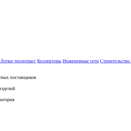
Лотки теплотрасс
Коллекторы
Инженерные сети
Строительство 
тных поставщиков
изделий
ратория