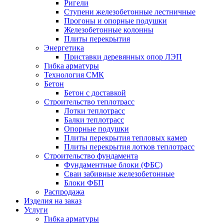
Ригели
Ступени железобетонные лестничные
Прогоны и опорные подушки
Железобетонные колонны
Плиты перекрытия
Энергетика
Приставки деревянных опор ЛЭП
Гибка арматуры
Технология СМК
Бетон
Бетон с доставкой
Строительство теплотрасс
Лотки теплотрасс
Балки теплотрасс
Опорные подушки
Плиты перекрытия тепловых камер
Плиты перекрытия лотков теплотрасс
Строительство фундамента
Фундаментные блоки (ФБС)
Сваи забивные железобетонные
Блоки ФБП
Распродажа
Изделия на заказ
Услуги
Гибка арматуры