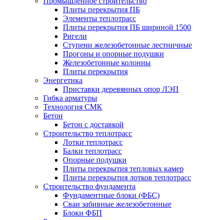
Промышленное строительство
Плиты перекрытия ПБ
Элементы теплотрасс
Плиты перекрытия ПБ шириной 1500
Ригели
Ступени железобетонные лестничные
Прогоны и опорные подушки
Железобетонные колонны
Плиты перекрытия
Энергетика
Приставки деревянных опор ЛЭП
Гибка арматуры
Технология СМК
Бетон
Бетон с доставкой
Строительство теплотрасс
Лотки теплотрасс
Балки теплотрасс
Опорные подушки
Плиты перекрытия тепловых камер
Плиты перекрытия лотков теплотрасс
Строительство фундамента
Фундаментные блоки (ФБС)
Сваи забивные железобетонные
Блоки ФБП