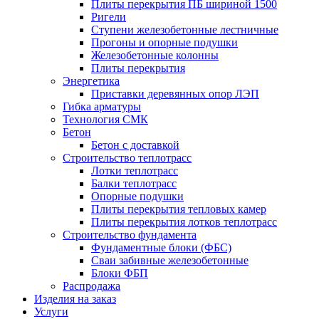
Плиты перекрытия ПБ шириной 1500
Ригели
Ступени железобетонные лестничные
Прогоны и опорные подушки
Железобетонные колонны
Плиты перекрытия
Энергетика
Приставки деревянных опор ЛЭП
Гибка арматуры
Технология СМК
Бетон
Бетон с доставкой
Строительство теплотрасс
Лотки теплотрасс
Балки теплотрасс
Опорные подушки
Плиты перекрытия тепловых камер
Плиты перекрытия лотков теплотрасс
Строительство фундамента
Фундаментные блоки (ФБС)
Сваи забивные железобетонные
Блоки ФБП
Распродажа
Изделия на заказ
Услуги