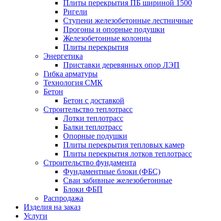
Плиты перекрытия ПБ шириной 1500
Ригели
Ступени железобетонные лестничные
Прогоны и опорные подушки
Железобетонные колонны
Плиты перекрытия
Энергетика
Приставки деревянных опор ЛЭП
Гибка арматуры
Технология СМК
Бетон
Бетон с доставкой
Строительство теплотрасс
Лотки теплотрасс
Балки теплотрасс
Опорные подушки
Плиты перекрытия тепловых камер
Плиты перекрытия лотков теплотрасс
Строительство фундамента
Фундаментные блоки (ФБС)
Сваи забивные железобетонные
Блоки ФБП
Распродажа
Изделия на заказ
Услуги