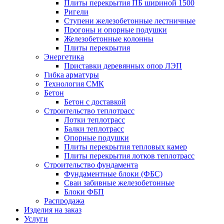
Плиты перекрытия ПБ шириной 1500
Ригели
Ступени железобетонные лестничные
Прогоны и опорные подушки
Железобетонные колонны
Плиты перекрытия
Энергетика
Приставки деревянных опор ЛЭП
Гибка арматуры
Технология СМК
Бетон
Бетон с доставкой
Строительство теплотрасс
Лотки теплотрасс
Балки теплотрасс
Опорные подушки
Плиты перекрытия тепловых камер
Плиты перекрытия лотков теплотрасс
Строительство фундамента
Фундаментные блоки (ФБС)
Сваи забивные железобетонные
Блоки ФБП
Распродажа
Изделия на заказ
Услуги