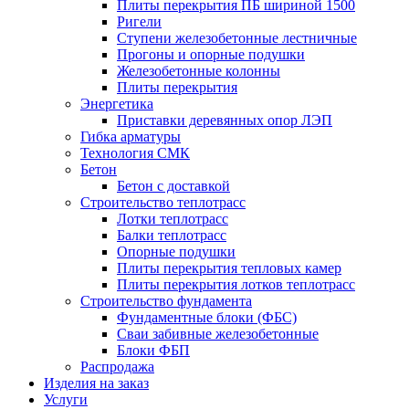
Плиты перекрытия ПБ шириной 1500
Ригели
Ступени железобетонные лестничные
Прогоны и опорные подушки
Железобетонные колонны
Плиты перекрытия
Энергетика
Приставки деревянных опор ЛЭП
Гибка арматуры
Технология СМК
Бетон
Бетон с доставкой
Строительство теплотрасс
Лотки теплотрасс
Балки теплотрасс
Опорные подушки
Плиты перекрытия тепловых камер
Плиты перекрытия лотков теплотрасс
Строительство фундамента
Фундаментные блоки (ФБС)
Сваи забивные железобетонные
Блоки ФБП
Распродажа
Изделия на заказ
Услуги