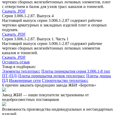
чертежи сборных железобетонных лотковых элементов, плит
с отверстием и балок для узлов трасс каналов и тоннелей.
Скачать .PDF
Серия 3.006.1-2.87. Выпуск 4
Настоящий выпуск серии 3.006.1-2.87 содержит рабочие
чертежи арматурных и закладных изделий плит и опорных
подушек.
Скачать .PDF
Серия 3.006.1-2.87. Выпуск 1. Часть 1
Настоящий выпуск серии 3.006.1-2.87 содержит рабочие
чертежи сборных железобетонных лотковых элементов
каналов и тоннелей.
Скачать .PDF
Оставить отзыв
Товар в подборках:
Элементы теплотрасс
Плиты перекрытия серия 3.006.1-8 тип
ПТ (ПД)
Плиты перекрытия лотков теплотрасс
Плиты днища
ПД
Инженерные сети
Строительство теплотрасс
6 причин заказать продукцию завода ЖБИ «Беротек»
Завод ЖБИ — наши покупатели застрахованы от
недобросовестных поставщиков
Возможность производства индивидуальных и нестандартных
изделий