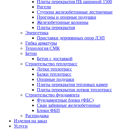
Плиты перекрытия ПБ шириной 1500
Ригели
Ступени железобетонные лестничные
Прогоны и опорные подушки
Железобетонные колонны
Плиты перекрытия
Энергетика
Приставки деревянных опор ЛЭП
Гибка арматуры
Технология СМК
Бетон
Бетон с доставкой
Строительство теплотрасс
Лотки теплотрасс
Балки теплотрасс
Опорные подушки
Плиты перекрытия тепловых камер
Плиты перекрытия лотков теплотрасс
Строительство фундамента
Фундаментные блоки (ФБС)
Сваи забивные железобетонные
Блоки ФБП
Распродажа
Изделия на заказ
Услуги