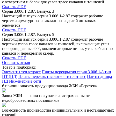
с отверстием и балок для узлов трасс каналов и тоннелей.
Скачать .PDF
Серия 3.006.1-2.87. Выпуск 3
Настоящий выпуск серии 3.006.1-2.87 содержит рабочие
чертежи арматурных и закладных изделий лотковых
элементов.
Скачать .PDF
Серия 3.006.1-2.87. Выпуск 5
Настоящий выпуск серии 3.006.1-2.87 содержит рабочие
чертежи узлов трасс каналов и тоннелей, включающие углы
поворота, равные 90°, компенсаторные ниши, узлы кабельных
каналов и перекрытия камер.
Скачать .PDF
Оставить отзыв
Товар в подборках:
Элементы теплотрасс
Плиты перекрытия серия 3.006.1-8 тип
ПТ (ПД)
Плиты перекрытия лотков теплотрасс
Плиты днища
ПД
Инженерные сети
6 причин заказать продукцию завода ЖБИ «Беротек»
Завод ЖБИ — наши покупатели застрахованы от
недобросовестных поставщиков
Возможность производства индивидуальных и нестандартных
изделий