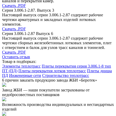
каналов и перекрытия камер.
Скачать .PDF
Серия 3.006.1-2.87. Выпуск 3
Настоящий выпуск серии 3.006.1-2.87 содержит рабочие
чертежи арматурных и закладных изделий лотковых
элементов.
Скачать .PDF
Серия 3.006.1-2.87 Выпуск 6
Настоящий выпуск серии 3.006.1-2.87 содержит рабочие
чертежи сборных железобетонных лотковых элементов, плит
с отверстием и балок для узлов трасс каналов и тоннелей.
Скачать .PDF
Оставить отзыв
Товар в подборках:
Элементы теплотрасс
Плиты перекрытия серия 3.006.1-8 тип
ПТ (ПД)
Плиты перекрытия лотков теплотрасс
Плиты днища
ПД
Инженерные сети
Строительство теплотрасс
6 причин заказать продукцию завода ЖБИ «Беротек»
Завод ЖБИ — наши покупатели застрахованы от
недобросовестных поставщиков
Возможность производства индивидуальных и нестандартных
изделий