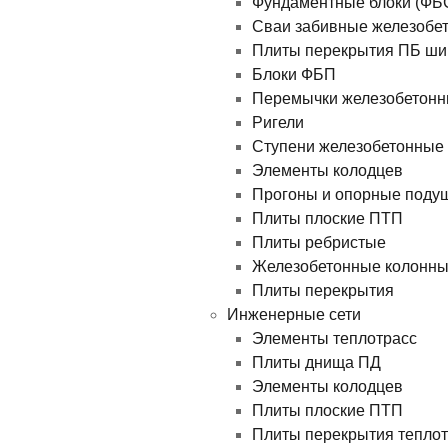
Фундаментные блоки (ФБ
Сваи забивные железобе
Плиты перекрытия ПБ ши
Блоки ФБП
Перемычки железобетон
Ригели
Ступени железобетонные
Элементы колодцев
Прогоны и опорные поду
Плиты плоские ПТП
Плиты ребристые
Железобетонные колонн
Плиты перекрытия
Инженерные сети
Элементы теплотрасс
Плиты днища ПД
Элементы колодцев
Плиты плоские ПТП
Плиты перекрытия теплотр