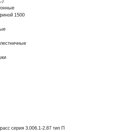
С)
тонные
риной 1500
ные
 лестничные
шки
ы
асс серия 3.006.1-2.87 тип П