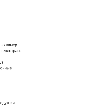
вых камер
 теплотрасс
С)
тонные
родукции