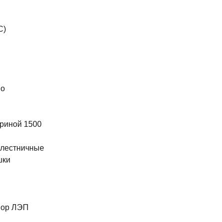
С)
во
риной 1500
 лестничные
шки
ы
пор ЛЭП