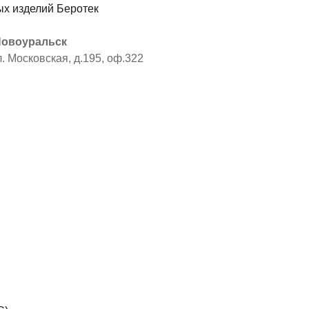
 Новоуральск
л. Московская, д.195, оф.322
я
ы