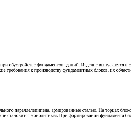
ри обустройстве фундаментов зданий. Изделие выпускается в 
кие требования к производству фундаментных блоков, их област
льного параллелепипеда, армированные сталью. На торцах блок
ужение становится монолитным. При формировании фундамента б