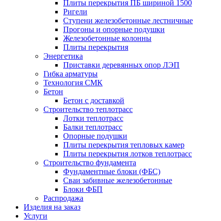
Плиты перекрытия ПБ шириной 1500
Ригели
Ступени железобетонные лестничные
Прогоны и опорные подушки
Железобетонные колонны
Плиты перекрытия
Энергетика
Приставки деревянных опор ЛЭП
Гибка арматуры
Технология СМК
Бетон
Бетон с доставкой
Строительство теплотрасс
Лотки теплотрасс
Балки теплотрасс
Опорные подушки
Плиты перекрытия тепловых камер
Плиты перекрытия лотков теплотрасс
Строительство фундамента
Фундаментные блоки (ФБС)
Сваи забивные железобетонные
Блоки ФБП
Распродажа
Изделия на заказ
Услуги