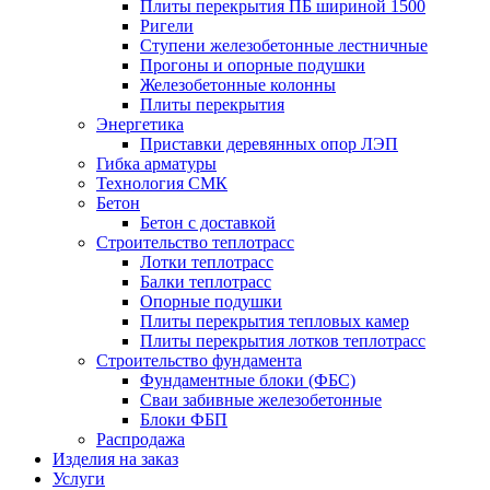
Плиты перекрытия ПБ шириной 1500
Ригели
Ступени железобетонные лестничные
Прогоны и опорные подушки
Железобетонные колонны
Плиты перекрытия
Энергетика
Приставки деревянных опор ЛЭП
Гибка арматуры
Технология СМК
Бетон
Бетон с доставкой
Строительство теплотрасс
Лотки теплотрасс
Балки теплотрасс
Опорные подушки
Плиты перекрытия тепловых камер
Плиты перекрытия лотков теплотрасс
Строительство фундамента
Фундаментные блоки (ФБС)
Сваи забивные железобетонные
Блоки ФБП
Распродажа
Изделия на заказ
Услуги