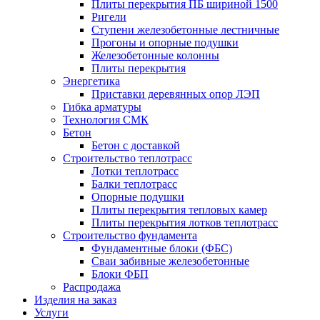
Плиты перекрытия ПБ шириной 1500
Ригели
Ступени железобетонные лестничные
Прогоны и опорные подушки
Железобетонные колонны
Плиты перекрытия
Энергетика
Приставки деревянных опор ЛЭП
Гибка арматуры
Технология СМК
Бетон
Бетон с доставкой
Строительство теплотрасс
Лотки теплотрасс
Балки теплотрасс
Опорные подушки
Плиты перекрытия тепловых камер
Плиты перекрытия лотков теплотрасс
Строительство фундамента
Фундаментные блоки (ФБС)
Сваи забивные железобетонные
Блоки ФБП
Распродажа
Изделия на заказ
Услуги