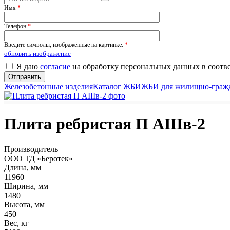
Имя
*
Телефон
*
Введите символы, изображённые на картинке:
*
обновить изображение
Я даю
согласие
на обработку персональных данных в соотв
Железобетонные изделия
Каталог ЖБИ
ЖБИ для жилищно-гражд
Плита ребристая П АIIIв-2
Производитель
ООО ТД «Беротек»
Длина, мм
11960
Ширина, мм
1480
Высота, мм
450
Вес, кг