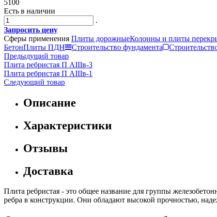
5100
Есть в наличии
.
Запросить цену
Сферы применения
Плиты дорожные
Колонны и плиты перекр
Бетон
Плиты ПДН
Строительство фундамента
Строительство
Предыдущий товар
Плита ребристая П АIIIв-3
Плита ребристая П АIIIв-1
Следующий товар
Описание
Характеристики
Отзывы
Доставка
Плита ребристая - это общее название для группы железобето
ребра в конструкции. Они обладают высокой прочностью, наде