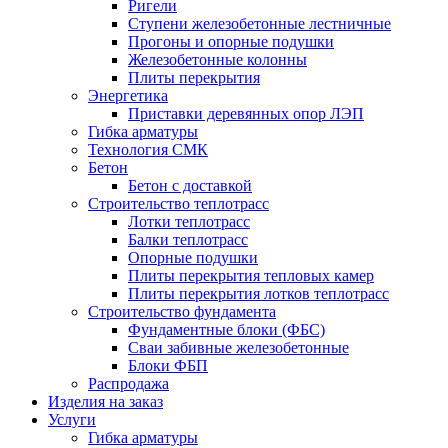
Ригели
Ступени железобетонные лестничные
Прогоны и опорные подушки
Железобетонные колонны
Плиты перекрытия
Энергетика
Приставки деревянных опор ЛЭП
Гибка арматуры
Технология СМК
Бетон
Бетон с доставкой
Строительство теплотрасс
Лотки теплотрасс
Балки теплотрасс
Опорные подушки
Плиты перекрытия тепловых камер
Плиты перекрытия лотков теплотрасс
Строительство фундамента
Фундаментные блоки (ФБС)
Сваи забивные железобетонные
Блоки ФБП
Распродажа
Изделия на заказ
Услуги
Гибка арматуры