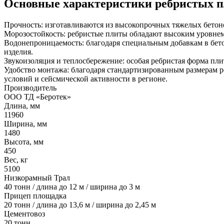
Основные характеристики ребристых 
Прочность: изготавливаются из высокопрочных тяжелых бетон
Морозостойкость: ребристые плиты обладают высоким уровнем 
Водонепроницаемость: благодаря специальным добавкам в бет
изделия.
Звукоизоляция и теплосбережение: особая ребристая форма пли
Удобство монтажа: благодаря стандартизированным размерам р
условий и сейсмической активности в регионе.
Производитель
ООО ТД «Беротек»
Длина, мм
11960
Ширина, мм
1480
Высота, мм
450
Вес, кг
5100
Низкорамный Трал
40 тонн / длина до 12 м / ширина до 3 м
Прицеп площадка
20 тонн / длина до 13,6 м / ширина до 2,45 м
Цементовоз
20 тонн