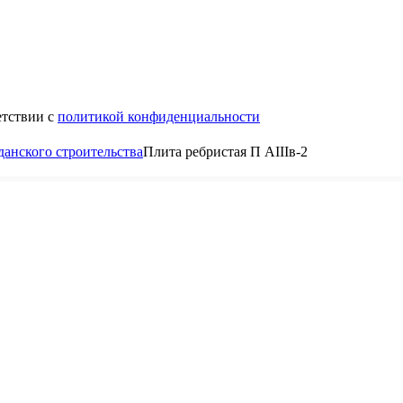
етствии с
политикой конфиденциальности
анского строительства
Плита ребристая П АIIIв-2