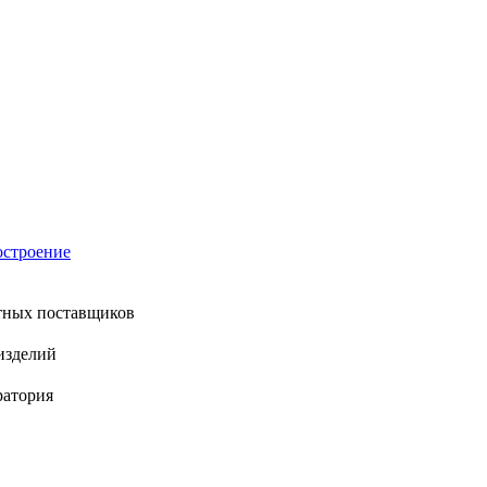
остроение
тных поставщиков
изделий
ратория