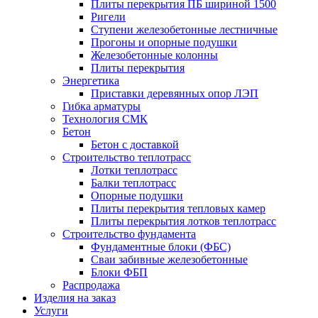
Плиты перекрытия ПБ шириной 1500
Ригели
Ступени железобетонные лестничные
Прогоны и опорные подушки
Железобетонные колонны
Плиты перекрытия
Энергетика
Приставки деревянных опор ЛЭП
Гибка арматуры
Технология СМК
Бетон
Бетон с доставкой
Строительство теплотрасс
Лотки теплотрасс
Балки теплотрасс
Опорные подушки
Плиты перекрытия тепловых камер
Плиты перекрытия лотков теплотрасс
Строительство фундамента
Фундаментные блоки (ФБС)
Сваи забивные железобетонные
Блоки ФБП
Распродажа
Изделия на заказ
Услуги