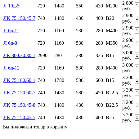
2 800
Л 10д-5
720
1480
550
430
М200
руб.
2 900
ЛК 75.150.45-7
740
1480
430
400
В20
руб.
2 900
Л 6д-11
720
1160
530
280
М400
руб.
2 900
Л 6д-8
720
1160
530
280
М350
руб.
3 000
ЛК 300.30.30-1
2990
280
280
325
В15
руб.
3 000
Л 6д-12
720
1160
530
280
М400
руб.
3 200
ЛК 75.180.60-1
740
1780
580
600
В15
руб.
3 200
ЛК 75.150.60-7
740
1480
580
450
В22,5
руб.
3 200
ЛК 75.150.45-8
740
1480
430
400
В22,5
руб.
3 200
ЛК 75.150.45-5
740
1480
430
400
В25
руб.
Вы положили
товар
в
корзину