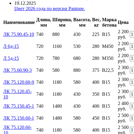
19.12.2025
Цвет 2026 года по версии Pantone.
Длина,
Ширина,
Высота,
Вес,
Марка
Наименование
Цена
мм
мм
мм
кг
бетона
2 200
ЛК 75.90.45-10
740
880
430
225
В15
руб.
2 200
Л 6д-15
720
1160
530
280
М450
руб.
2 200
Л 5д-15
720
780
680
280
М350
руб.
2 300
ЛК 75.60.90-3
740
580
880
375
В22,5
руб.
2 300
ЛК 75.120.60-9
740
1180
580
400
В15
руб.
ЛК 75.120.45-
2 300
740
1180
430
350
В15
10
руб.
2 400
ЛК 75.150.45-1
740
1480
430
400
В15
руб.
2 500
ЛК 75.150.60-1
740
1480
580
450
В15
руб.
ЛК 75.120.60-
2 500
740
1180
580
400
В15
10
руб.