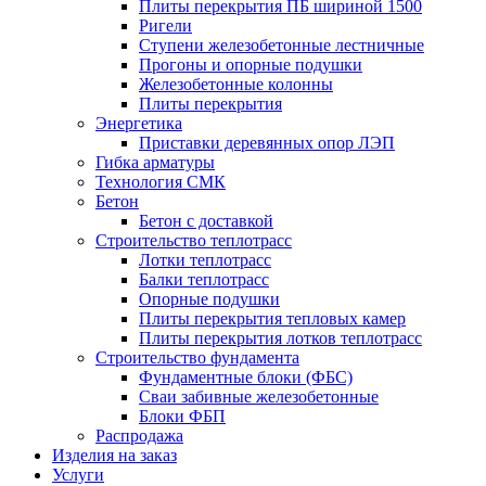
Плиты перекрытия ПБ шириной 1500
Ригели
Ступени железобетонные лестничные
Прогоны и опорные подушки
Железобетонные колонны
Плиты перекрытия
Энергетика
Приставки деревянных опор ЛЭП
Гибка арматуры
Технология СМК
Бетон
Бетон с доставкой
Строительство теплотрасс
Лотки теплотрасс
Балки теплотрасс
Опорные подушки
Плиты перекрытия тепловых камер
Плиты перекрытия лотков теплотрасс
Строительство фундамента
Фундаментные блоки (ФБС)
Сваи забивные железобетонные
Блоки ФБП
Распродажа
Изделия на заказ
Услуги