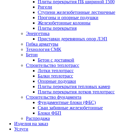
Плиты перекрытия ПБ шириной 1500
Ригели
Ступени железобетонные лестничные
Прогоны и опорные подушки
Железобетонные колонны
Плиты перекрытия
Энергетика
Приставки деревянных опор ЛЭП
Гибка арматуры
Технология СМК
Бетон
Бетон с доставкой
Строительство теплотрасс
Лотки теплотрасс
Балки теплотрасс
Опорные подушки
Плиты перекрытия тепловых камер
Плиты перекрытия лотков теплотрасс
Строительство фундамента
Фундаментные блоки (ФБС)
Сваи забивные железобетонные
Блоки ФБП
Распродажа
Изделия на заказ
Услуги