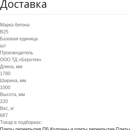
Доставка
Марка бетона
B25
Базовая единица
шт
Производитель
ООО ТД «Беротек»
Длина, мм
1780
Ширина, мм
1000
Высота, мм
220
Вес, кг
687
Товар в подборках:
Плиты перекрытия ПБ
Колонны и плиты перекрытия
Плиты