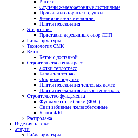
Ригели
Ступени железобетонные лестничные
Прогоны и опорные подушки
Железобетонные колонны
Плиты перекрытия
Энергетика
Приставки деревянных опор ЛЭП
Гибка арматуры
Технология СМК
Бетон
Бетон с доставкой
Строительство теплотрасс
Лотки теплотрасс
Балки теплотрасс
Опорные подушки
Плиты перекрытия тепловых камер
Плиты перекрытия лотков теплотрасс
Строительство фундамента
Фундаментные блоки (ФБС)
Сваи забивные железобетонные
Блоки ФБП
Распродажа
Изделия на заказ
Услуги
Гибка арматуры