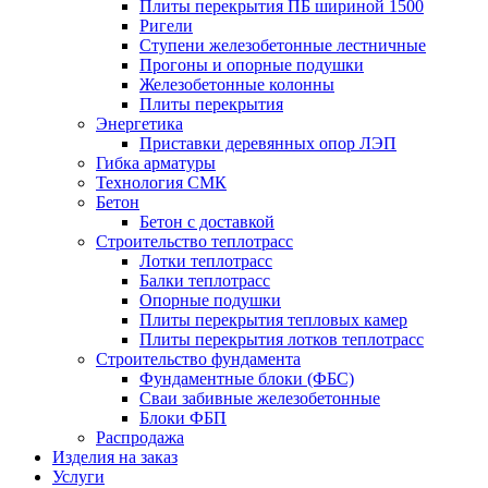
Плиты перекрытия ПБ шириной 1500
Ригели
Ступени железобетонные лестничные
Прогоны и опорные подушки
Железобетонные колонны
Плиты перекрытия
Энергетика
Приставки деревянных опор ЛЭП
Гибка арматуры
Технология СМК
Бетон
Бетон с доставкой
Строительство теплотрасс
Лотки теплотрасс
Балки теплотрасс
Опорные подушки
Плиты перекрытия тепловых камер
Плиты перекрытия лотков теплотрасс
Строительство фундамента
Фундаментные блоки (ФБС)
Сваи забивные железобетонные
Блоки ФБП
Распродажа
Изделия на заказ
Услуги