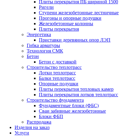
Плиты перекрытия ПБ шириной 1500
Ригели
Ступени железобетонные лестничные
Прогоны и опорные подушки
Железобетонные колонны
Плиты перекрытия
Энергетика
Приставки деревянных опор ЛЭП
Гибка арматуры
Технология СМК
Бетон
Бетон с доставкой
Строительство теплотрасс
Лотки теплотрасс
Балки теплотрасс
Опорные подушки
Плиты перекрытия тепловых камер
Плиты перекрытия лотков теплотрасс
Строительство фундамента
Фундаментные блоки (ФБС)
Сваи забивные железобетонные
Блоки ФБП
Распродажа
Изделия на заказ
Услуги