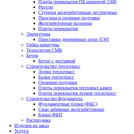
Плиты перекрытия ПБ шириной 1500
Ригели
Ступени железобетонные лестничные
Прогоны и опорные подушки
Железобетонные колонны
Плиты перекрытия
Энергетика
Приставки деревянных опор ЛЭП
Гибка арматуры
Технология СМК
Бетон
Бетон с доставкой
Строительство теплотрасс
Лотки теплотрасс
Балки теплотрасс
Опорные подушки
Плиты перекрытия тепловых камер
Плиты перекрытия лотков теплотрасс
Строительство фундамента
Фундаментные блоки (ФБС)
Сваи забивные железобетонные
Блоки ФБП
Распродажа
Изделия на заказ
Услуги