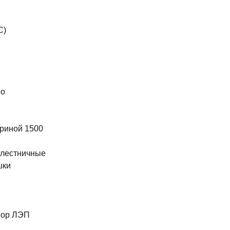
С)
во
риной 1500
 лестничные
шки
ы
пор ЛЭП