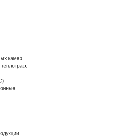
вых камер
 теплотрасс
С)
тонные
родукции