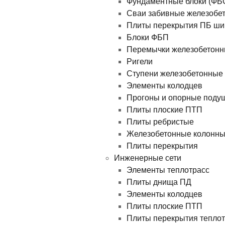
Фундаментные блоки (ФБ
Сваи забивные железобе
Плиты перекрытия ПБ ши
Блоки ФБП
Перемычки железобетон
Ригели
Ступени железобетонные
Элементы колодцев
Прогоны и опорные поду
Плиты плоские ПТП
Плиты ребристые
Железобетонные колонн
Плиты перекрытия
Инженерные сети
Элементы теплотрасс
Плиты днища ПД
Элементы колодцев
Плиты плоские ПТП
Плиты перекрытия теплотр