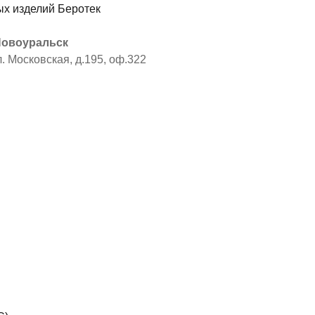
 Новоуральск
л. Московская, д.195, оф.322
я
ы