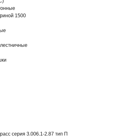
С)
тонные
риной 1500
ные
 лестничные
шки
ы
асс серия 3.006.1-2.87 тип П