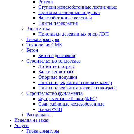
Ригели
Ступени железобетонные лестничные
Прогоны и опорные подушки
Железобетонные колонны
Плиты перекрытия
Энергетика
Приставки деревянных опор ЛЭП
Гибка арматуры
Технология СМК
Бетон
Бетон с доставкой
Строительство теплотрасс
Лотки теплотрасс
Балки теплотрасс
Опорные подушки
Плиты перекрытия тепловых камер
Плиты перекрытия лотков теплотрасс
Строительство фундамента
Фундаментные блоки (ФБС)
Сваи забивные железобетонные
Блоки ФБП
Распродажа
Изделия на заказ
Услуги
Гибка арматуры