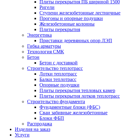
Плиты перекрытия ПБ шириной 1500
Ригели
Ступени железобетонные лестничные
Прогоны и опорные подушки
Железобетонные колонны
Плиты перекрытия
Энергетика
Приставки деревянных опор ЛЭП
Гибка арматуры
Технология СМК
Бетон
Бетон с доставкой
Строительство теплотрасс
Лотки теплотрасс
Балки теплотрасс
Опорные подушки
Плиты перекрытия тепловых камер
Плиты перекрытия лотков теплотрасс
Строительство фундамента
Фундаментные блоки (ФБС)
Сваи забивные железобетонные
Блоки ФБП
Распродажа
Изделия на заказ
Услуги