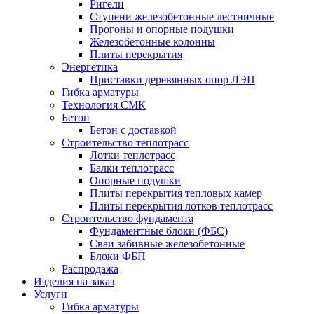
Ригели
Ступени железобетонные лестничные
Прогоны и опорные подушки
Железобетонные колонны
Плиты перекрытия
Энергетика
Приставки деревянных опор ЛЭП
Гибка арматуры
Технология СМК
Бетон
Бетон с доставкой
Строительство теплотрасс
Лотки теплотрасс
Балки теплотрасс
Опорные подушки
Плиты перекрытия тепловых камер
Плиты перекрытия лотков теплотрасс
Строительство фундамента
Фундаментные блоки (ФБС)
Сваи забивные железобетонные
Блоки ФБП
Распродажа
Изделия на заказ
Услуги
Гибка арматуры