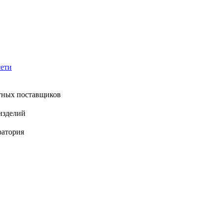
ети
тных поставщиков
изделий
ратория