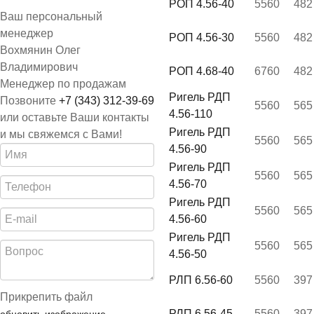
РОП 4.56-40
5560
482
Ваш персональный
менеджер
РОП 4.56-30
5560
482
Вохмянин Олег
Владимирович
РОП 4.68-40
6760
482
Менеджер по продажам
Ригель РДП
Позвоните
+7 (343) 312-39-69
5560
565
4.56-110
или оставьте Ваши контакты
Ригель РДП
и мы свяжемся с Вами!
5560
565
4.56-90
Ригель РДП
5560
565
4.56-70
Ригель РДП
5560
565
4.56-60
Ригель РДП
5560
565
4.56-50
РЛП 6.56-60
5560
397
Прикрепить файл
РЛП 6.56-45
5560
397