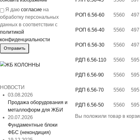
обновить изображение
Я даю
согласие
на
РОП 6.56-60
5560
497
обработку персональных
данных в соответствии с
РОП 6.56-40
5560
497
политикой
конфиденциальности
РОП 6.56-30
5560
497
РДП 6.56-110
5560
595
РДП 6.56-90
5560
595
НОВОСТИ
РДП 6.56-70
5560
595
03.08.2026
Продажа оборудования и
РДП 6.56-50
5560
595
металлоформ для ЖБИ
Вы положили
товар
в
корзи
20.07.2026
Фундаментные блоки
ФБС (некондиция)
19.12.2025