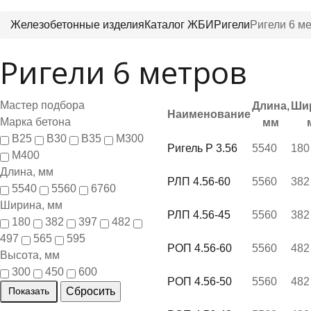
Железобетонные изделия
Каталог ЖБИ
Ригели
Ригели 6 м
Ригели 6 метров
Мастер подбора
Длина,
Ши
Наименование
Марка бетона
мм
В25
В30
В35
М300
Ригель Р 3.56
5540
180
М400
Длина, мм
РЛП 4.56-60
5560
382
5540
5560
6760
Ширина, мм
РЛП 4.56-45
5560
382
180
382
397
482
497
565
595
РОП 4.56-60
5560
482
Высота, мм
300
450
600
РОП 4.56-50
5560
482