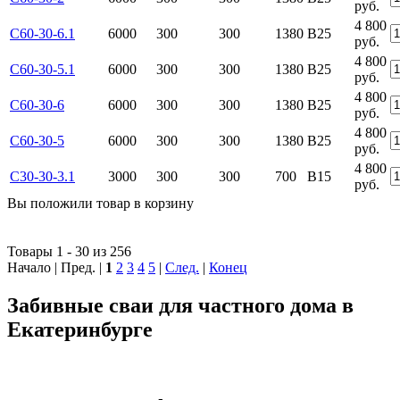
руб.
4 800
С60-30-6.1
6000
300
300
1380
В25
руб.
4 800
С60-30-5.1
6000
300
300
1380
В25
руб.
4 800
С60-30-6
6000
300
300
1380
В25
руб.
4 800
С60-30-5
6000
300
300
1380
В25
руб.
4 800
С30-30-3.1
3000
300
300
700
B15
руб.
Вы положили
товар
в
корзину
Товары 1 - 30 из 256
Начало | Пред. |
1
2
3
4
5
|
След.
|
Конец
Забивные сваи для частного дома в
Екатеринбурге