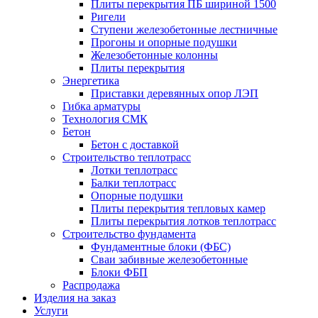
Плиты перекрытия ПБ шириной 1500
Ригели
Ступени железобетонные лестничные
Прогоны и опорные подушки
Железобетонные колонны
Плиты перекрытия
Энергетика
Приставки деревянных опор ЛЭП
Гибка арматуры
Технология СМК
Бетон
Бетон с доставкой
Строительство теплотрасс
Лотки теплотрасс
Балки теплотрасс
Опорные подушки
Плиты перекрытия тепловых камер
Плиты перекрытия лотков теплотрасс
Строительство фундамента
Фундаментные блоки (ФБС)
Сваи забивные железобетонные
Блоки ФБП
Распродажа
Изделия на заказ
Услуги