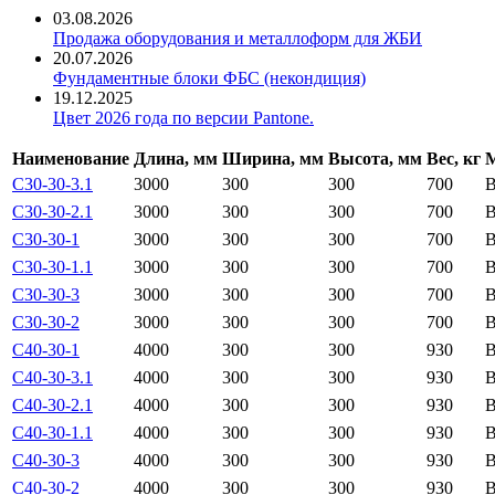
03.08.2026
Продажа оборудования и металлоформ для ЖБИ
20.07.2026
Фундаментные блоки ФБС (некондиция)
19.12.2025
Цвет 2026 года по версии Pantone.
Наименование
Длина, мм
Ширина, мм
Высота, мм
Вес, кг
М
С30-30-3.1
3000
300
300
700
В
С30-30-2.1
3000
300
300
700
В
С30-30-1
3000
300
300
700
В
С30-30-1.1
3000
300
300
700
В
С30-30-3
3000
300
300
700
В
С30-30-2
3000
300
300
700
В
С40-30-1
4000
300
300
930
В
С40-30-3.1
4000
300
300
930
В
С40-30-2.1
4000
300
300
930
В
С40-30-1.1
4000
300
300
930
В
С40-30-3
4000
300
300
930
В
С40-30-2
4000
300
300
930
B