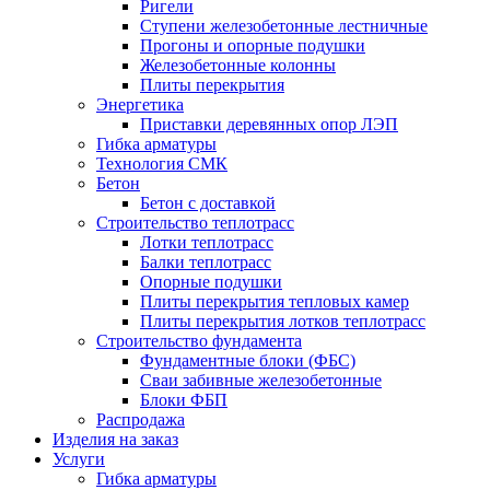
Ригели
Ступени железобетонные лестничные
Прогоны и опорные подушки
Железобетонные колонны
Плиты перекрытия
Энергетика
Приставки деревянных опор ЛЭП
Гибка арматуры
Технология СМК
Бетон
Бетон с доставкой
Строительство теплотрасс
Лотки теплотрасс
Балки теплотрасс
Опорные подушки
Плиты перекрытия тепловых камер
Плиты перекрытия лотков теплотрасс
Строительство фундамента
Фундаментные блоки (ФБС)
Сваи забивные железобетонные
Блоки ФБП
Распродажа
Изделия на заказ
Услуги
Гибка арматуры