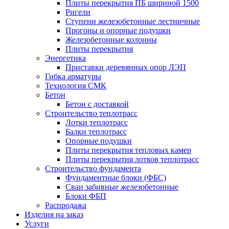
Плиты перекрытия ПБ шириной 1500
Ригели
Ступени железобетонные лестничные
Прогоны и опорные подушки
Железобетонные колонны
Плиты перекрытия
Энергетика
Приставки деревянных опор ЛЭП
Гибка арматуры
Технология СМК
Бетон
Бетон с доставкой
Строительство теплотрасс
Лотки теплотрасс
Балки теплотрасс
Опорные подушки
Плиты перекрытия тепловых камер
Плиты перекрытия лотков теплотрасс
Строительство фундамента
Фундаментные блоки (ФБС)
Сваи забивные железобетонные
Блоки ФБП
Распродажа
Изделия на заказ
Услуги