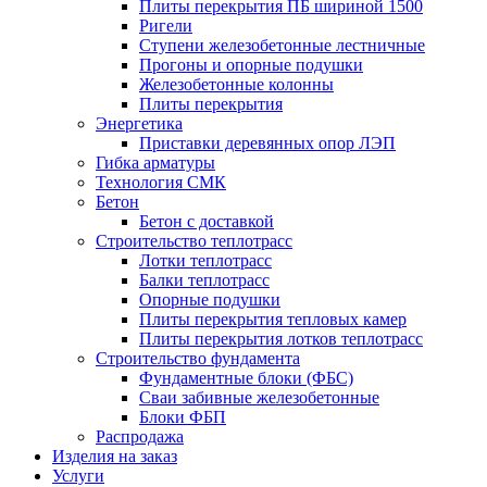
Плиты перекрытия ПБ шириной 1500
Ригели
Ступени железобетонные лестничные
Прогоны и опорные подушки
Железобетонные колонны
Плиты перекрытия
Энергетика
Приставки деревянных опор ЛЭП
Гибка арматуры
Технология СМК
Бетон
Бетон с доставкой
Строительство теплотрасс
Лотки теплотрасс
Балки теплотрасс
Опорные подушки
Плиты перекрытия тепловых камер
Плиты перекрытия лотков теплотрасс
Строительство фундамента
Фундаментные блоки (ФБС)
Сваи забивные железобетонные
Блоки ФБП
Распродажа
Изделия на заказ
Услуги