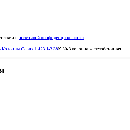
етствии с
политикой конфиденциальности
ы
Колонны Серия 1.423.1-3/88
К 30-3 колонна железобетонная
я