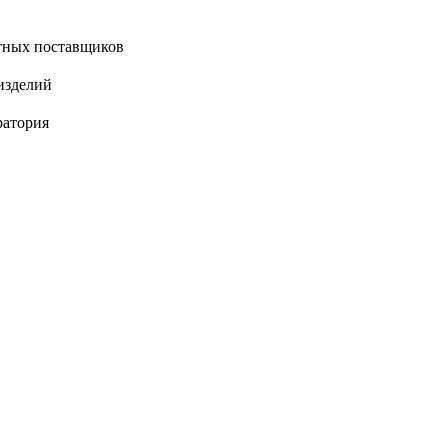
тных поставщиков
изделий
ратория