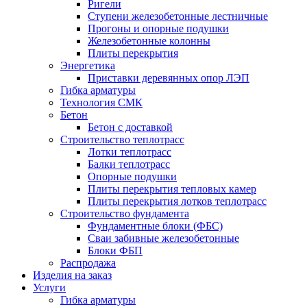
Ригели
Ступени железобетонные лестничные
Прогоны и опорные подушки
Железобетонные колонны
Плиты перекрытия
Энергетика
Приставки деревянных опор ЛЭП
Гибка арматуры
Технология СМК
Бетон
Бетон с доставкой
Строительство теплотрасс
Лотки теплотрасс
Балки теплотрасс
Опорные подушки
Плиты перекрытия тепловых камер
Плиты перекрытия лотков теплотрасс
Строительство фундамента
Фундаментные блоки (ФБС)
Сваи забивные железобетонные
Блоки ФБП
Распродажа
Изделия на заказ
Услуги
Гибка арматуры