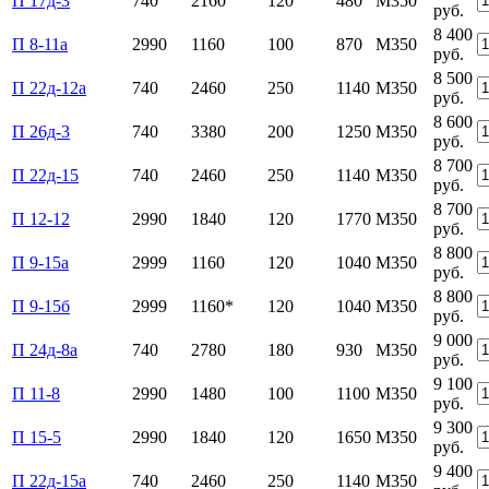
П 17д-3
740
2160
120
480
М350
руб.
8 400
П 8-11а
2990
1160
100
870
М350
руб.
8 500
П 22д-12а
740
2460
250
1140
М350
руб.
8 600
П 26д-3
740
3380
200
1250
М350
руб.
8 700
П 22д-15
740
2460
250
1140
М350
руб.
8 700
П 12-12
2990
1840
120
1770
М350
руб.
8 800
П 9-15а
2999
1160
120
1040
М350
руб.
8 800
П 9-15б
2999
1160*
120
1040
М350
руб.
9 000
П 24д-8а
740
2780
180
930
М350
руб.
9 100
П 11-8
2990
1480
100
1100
М350
руб.
9 300
П 15-5
2990
1840
120
1650
М350
руб.
9 400
П 22д-15а
740
2460
250
1140
М350