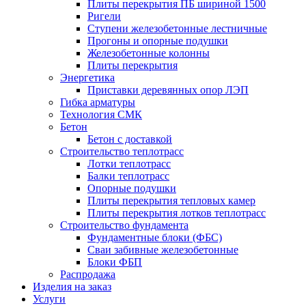
Плиты перекрытия ПБ шириной 1500
Ригели
Ступени железобетонные лестничные
Прогоны и опорные подушки
Железобетонные колонны
Плиты перекрытия
Энергетика
Приставки деревянных опор ЛЭП
Гибка арматуры
Технология СМК
Бетон
Бетон с доставкой
Строительство теплотрасс
Лотки теплотрасс
Балки теплотрасс
Опорные подушки
Плиты перекрытия тепловых камер
Плиты перекрытия лотков теплотрасс
Строительство фундамента
Фундаментные блоки (ФБС)
Сваи забивные железобетонные
Блоки ФБП
Распродажа
Изделия на заказ
Услуги