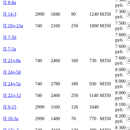
П 8-8а
руб.
7 300
П 14-3
2990
1840
90
1240
М350
руб.
7 500
П 19д-15а
740
2160
250
1000
М350
руб.
7 600
П 7-5б
руб.
7 600
П 7-5а
руб.
7 600
П 21д-8а
740
2460
160
730
М350
руб.
8 000
П 24д-5б
руб.
8 000
П 24д-5а
740
2780
180
930
М350
руб.
8 000
П 22д-12
740
2460
250
1140
М350
руб.
8 100
П 9-15
2999
1160
120
1040
руб.
8 200
П 10-3а
2990
1480
70
770
М350
руб.
8 300