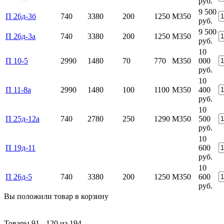
руб.
9 500
П 26д-3б
740
3380
200
1250
М350
руб.
9 500
П 26д-3а
740
3380
200
1250
М350
руб.
10
П 10-5
2990
1480
70
770
М350
000
руб.
10
П 11-8а
2990
1480
100
1100
М350
400
руб.
10
П 25д-12а
740
2780
250
1290
М350
500
руб.
10
П 19д-11
600
руб.
10
П 26д-5
740
3380
200
1250
М350
600
руб.
Вы положили
товар
в
корзину
Товары 91 - 120 из 194